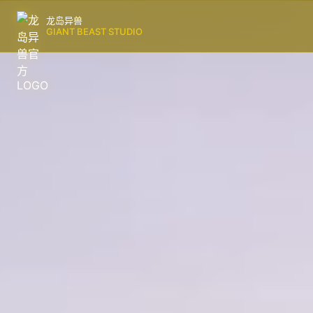
龙岛异兽
GIANT BEAST STUDIO